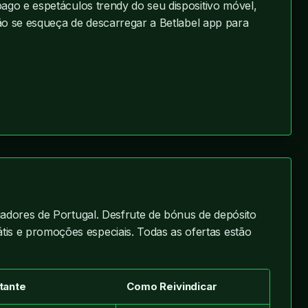
ago e espetáculos trendy do seu dispositivo móvel,
Não se esqueça de descarregar a Betlabel app para
gadores de Portugal. Desfrute de bónus de depósito
s e promoções especiais. Todas as ofertas estão
tante
Como Reivindicar