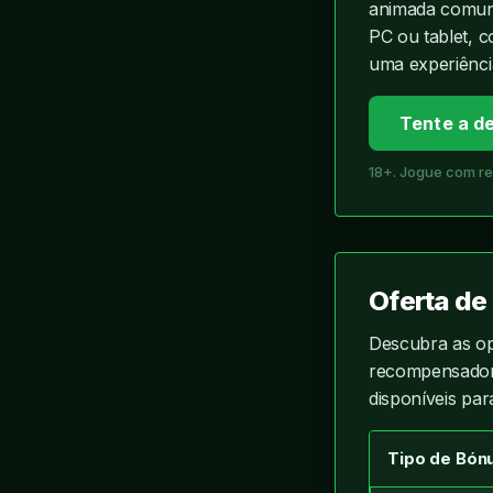
animada comuni
PC ou tablet, c
uma experiência
Tente a d
18+. Jogue com r
Oferta de
Descubra as op
recompensadore
disponíveis par
Tipo de Bón