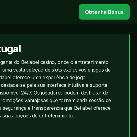
Obtenha Bónus
tugal
nte do Betlabel casino, onde o entretenimento
uma vasta seleção de slots exclusivos e jogos de
label oferece uma experiência de jogo
destaca-se pela sua interface intuitiva e suporte
 disponível 24/7. Os jogadores podem desfrutar de
 promoções vantajosas que tornam cada sessão de
a segurança e transparência que Betlabel oferece
s suas opções de entretenimento.