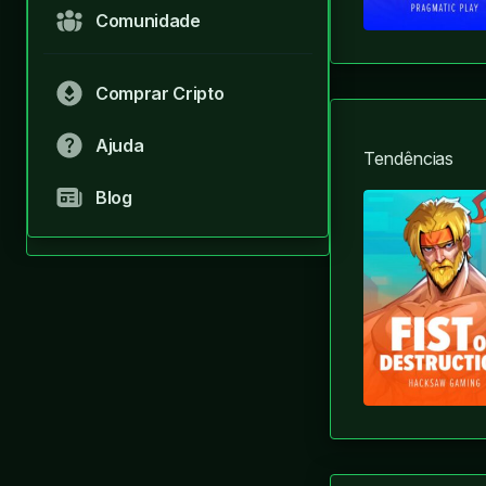
Comunidade
Comprar Cripto
Ajuda
Tendências
Blog