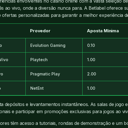
iências envolventes no casino online com a vasta seleção de
s ao vivo, onde a diversão nunca para. A Betlabel oferece s
ofertas personalizadas para garantir a melhor experiência de
Provedor
Aposta Mínima
o
Evolution Gaming
0.10
Vivo
Playtech
1.00
vo
Pragmatic Play
2.00
o
NetEnt
1.00
lita depósitos e levantamentos instantâneos. As salas de jogo 
ionais e participar em promoções exclusivas para jogos ao viv
ores têm acesso a tutoriais, rondas de demonstração e um 