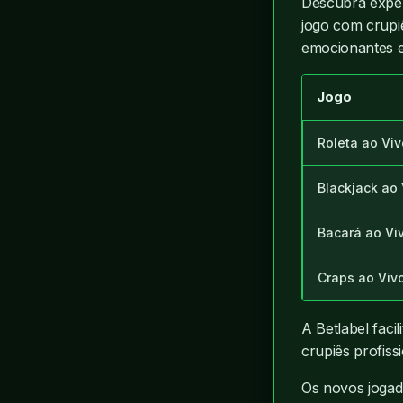
Descubra exper
jogo com crupiê
emocionantes e 
Jogo
Roleta ao Viv
Blackjack ao 
Bacará ao Vi
Craps ao Viv
A Betlabel faci
crupiês profiss
Os novos jogad